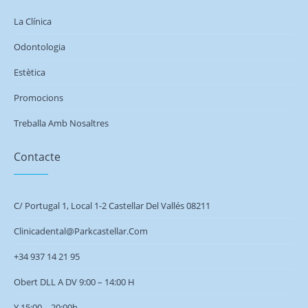
La Clínica
Odontologia
Estètica
Promocions
Treballa Amb Nosaltres
Contacte
C/ Portugal 1, Local 1-2 Castellar Del Vallés 08211
Clinicadental@parkcastellar.com
+34 937 14 21 95
Obert DLL A DV 9:00 – 14:00 H
Y 15:00 –
20:00h