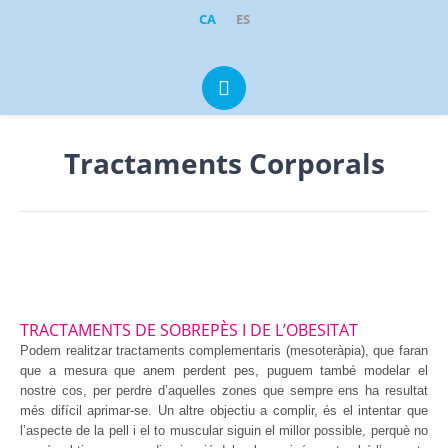
CA
ES
Portugal 1, Local 1-2
·
08211
Castellar del Vallès
clinicadental@parkcastellar.com
937 14 21 95
609 35 05 92
Tractaments Corporals
TRACTAMENTS DE SOBREPÈS I DE L’OBESITAT
Podem realitzar tractaments complementaris (mesoteràpia), que faran
que a mesura que anem perdent pes, puguem també modelar el
nostre cos, per perdre d’aquelles zones que sempre ens ha resultat
més difícil aprimar-se. Un altre objectiu a complir, és el intentar que
l’aspecte de la pell i el to muscular siguin el millor possible, perquè no