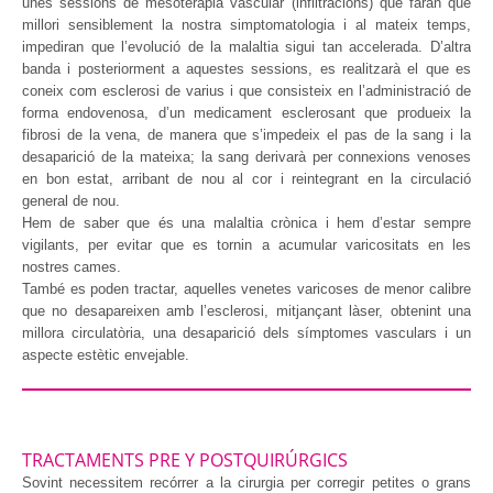
unes sessions de mesoteràpia vascular (infiltracions) que faran que
millori sensiblement la nostra simptomatologia i al mateix temps,
impediran que l’evolució de la malaltia sigui tan accelerada. D’altra
banda i posteriorment a aquestes sessions, es realitzarà el que es
coneix com esclerosi de varius i que consisteix en l’administració de
forma endovenosa, d’un medicament esclerosant que produeix la
fibrosi de la vena, de manera que s’impedeix el pas de la sang i la
desaparició de la mateixa; la sang derivarà per connexions venoses
en bon estat, arribant de nou al cor i reintegrant en la circulació
general de nou.
Hem de saber que és una malaltia crònica i hem d’estar sempre
vigilants, per evitar que es tornin a acumular varicositats en les
nostres cames.
També es poden tractar, aquelles venetes varicoses de menor calibre
que no desapareixen amb l’esclerosi, mitjançant làser, obtenint una
millora circulatòria, una desaparició dels símptomes vasculars i un
aspecte estètic envejable.
TRACTAMENTS PRE Y POSTQUIRÚRGICS
Sovint necessitem recórrer a la cirurgia per corregir petites o grans