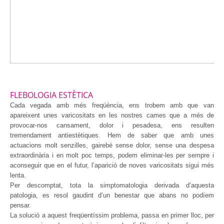
FLEBOLOGIA ESTÈTICA
Cada vegada amb més freqüència, ens trobem amb que van
apareixent unes varicositats en les nostres cames que a més de
provocar-nos cansament, dolor i pesadesa, ens resulten
tremendament antiestètiques. Hem de saber que amb unes
actuacions molt senzilles, gairebé sense dolor, sense una despesa
extraordinària i en molt poc temps, podem eliminar-les per sempre i
aconseguir que en el futur, l’aparició de noves varicositats sigui més
lenta.
Per descomptat, tota la simptomatologia derivada d’aquesta
patologia, es resol gaudint d’un benestar que abans no podíem
pensar.
La solució a aquest freqüentíssim problema, passa en primer lloc, per