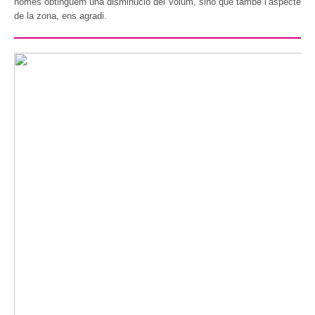
només obtinguem una disminució del volum, sinó que també l’aspecte
de la zona, ens agradi.