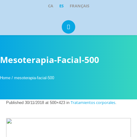
CA
ES
FRANÇAIS
Portugal 1, Local 1-2
·
08211
Castellar del Vallès
clinicadental@parkcastellar.com
937 14 21 95
609 35 05 92
Mesoterapia-Facial-500
Home
/
mesoterapia-facial-500
Tratamientos corporales
Published
30/11/2018
at 500×423 in
.