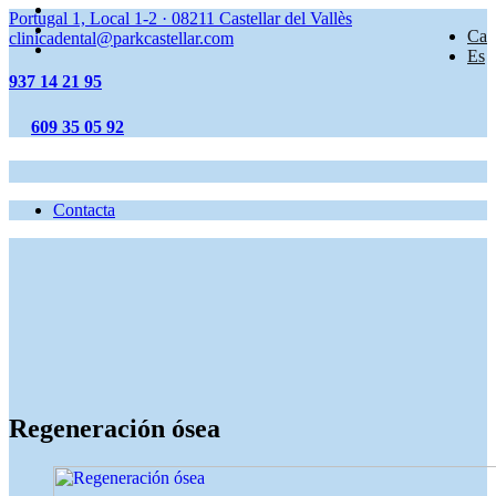
Portugal 1, Local 1-2
·
08211
Castellar del Vallès
Ca
clinicadental@parkcastellar.com
Es
937 14 21 95
609 35 05 92
Contacta
Regeneración ósea