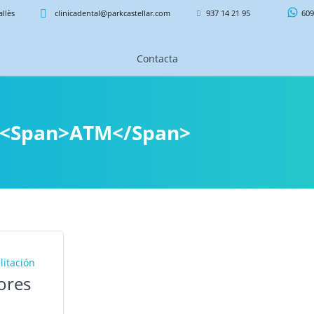
allès
clinicadental@parkcastellar.com
937 14 21 95
609
Contacta
s: <span>ATM</span>
litación
lores