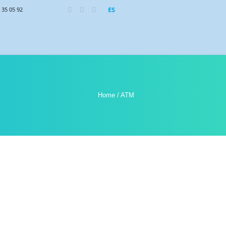
ES
 35 05 92
Home
/
ATM