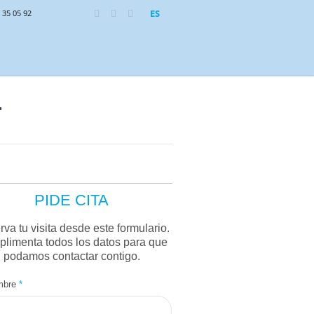
ES
 35 05 92
r
PIDE CITA
va tu visita desde este formulario.
limenta todos los datos para que
podamos contactar contigo.
mbre
*