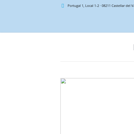
Portugal 1, Local 1-2
·
08211
Castellar del V