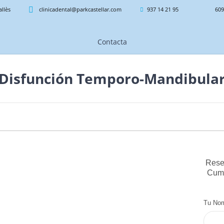
allès
clinicadental@parkcastellar.com
937 14 21 95
609
Contacta
Disfunción Temporo-Mandibula
Reser
Cump
Tu No