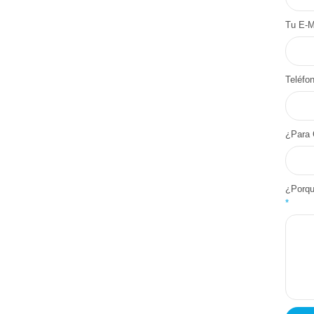
Tu E-M
Teléfo
¿Para 
¿Porqu
*