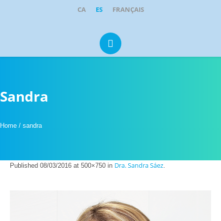
CA
ES
FRANÇAIS
Portugal 1, Local 1-2
·
08211
Castellar del Vallès
clinicadental@parkcastellar.com
937 14 21 95
609 35 05 92
Sandra
Home
/
sandra
Dra. Sandra Sáez
Published
08/03/2016
at 500×750 in
.