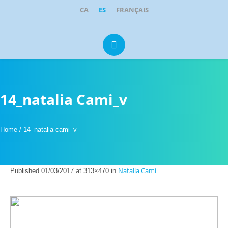
CA
ES
FRANÇAIS
Portugal 1, Local 1-2
·
08211
Castellar del Vallès
clinicadental@parkcastellar.com
937 14 21 95
609 35 05 92
14_natalia Cami_v
Home
/
14_natalia cami_v
Natalia Camí
Published
01/03/2017
at 313×470 in
.