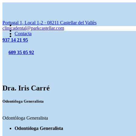
Portugal 1, Local 1-2
·
08211
Castellar del Vallès
clinicadental@parkcastellar.com
Contacta
937 14 21 95
609 35 05 92
Dra. Iris Carré
Odontòloga Generalista
Odontòloga Generalista
Odontòloga Generalista