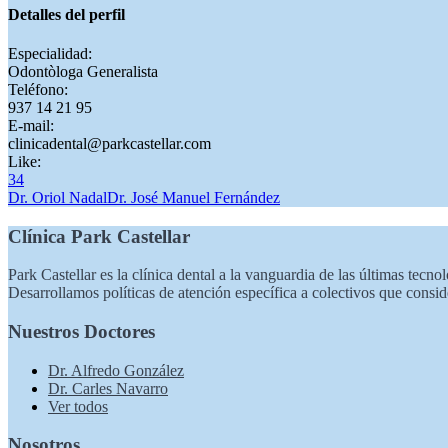
Detalles del perfil
Especialidad:
Odontòloga Generalista
Teléfono:
937 14 21 95
E-mail:
clinicadental@parkcastellar.com
Like:
34
Dr. Oriol Nadal
Dr. José Manuel Fernández
Clínica Park Castellar
Park Castellar es la clínica dental a la vanguardia de las últimas tecnol
Desarrollamos políticas de atención específica a colectivos que consi
Nuestros Doctores
Dr. Alfredo González
Dr. Carles Navarro
Ver todos
Nosotros