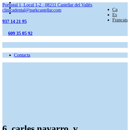
Portugal 1, Local 1-2
·
08211
Castellar del Vallès
Ca
clinicadental@parkcastellar.com
Es
Français
937 14 21 95
609 35 05 92
Contacta
6_carles navarro_v