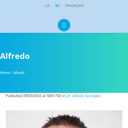
CA
ES
FRANÇAIS
Portugal 1, Local 1-2
·
08211
Castellar del Vallès
clinicadental@parkcastellar.com
937 14 21 95
609 35 05 92
Alfredo
Home
/
alfredo
Dr. Alfredo González
Published
08/03/2016
at 500×750 in
.