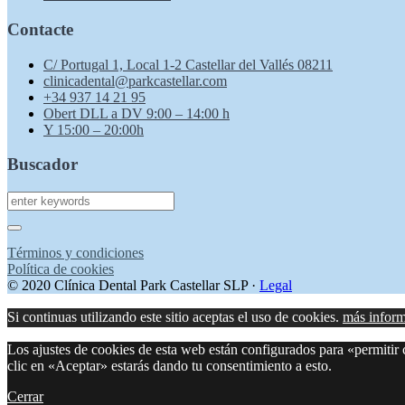
Contacte
C/ Portugal 1, Local 1-2 Castellar del Vallés 08211
clinicadental@parkcastellar.com
+34 937 14 21 95
Obert DLL a DV 9:00 – 14:00 h
Y 15:00 –
20:00h
Buscador
Términos y condiciones
Política de cookies
© 2020 Clínica Dental Park Castellar SLP ·
Legal
Si continuas utilizando este sitio aceptas el uso de cookies.
más infor
Los ajustes de cookies de esta web están configurados para «permitir c
clic en «Aceptar» estarás dando tu consentimiento a esto.
Cerrar