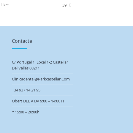
39
Like:
Contacte
C/ Portugal 1, Local 1-2 Castellar
Del Vallés 08211
Clinicadental@parkcastellar.com
+34 937 14 21 95
Obert DLL A DV 9:00 – 14:00 H
Y 15:00 –
20:00h