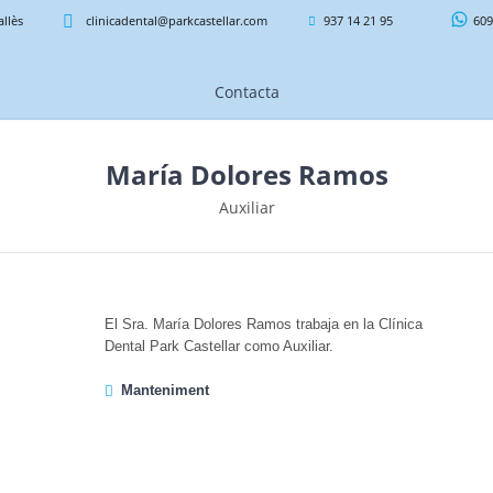
allès
clinicadental@parkcastellar.com
937 14 21 95
609
Contacta
María Dolores Ramos
Auxiliar
El Sra. María Dolores Ramos trabaja en la Clínica
Dental Park Castellar como Auxiliar.
Manteniment