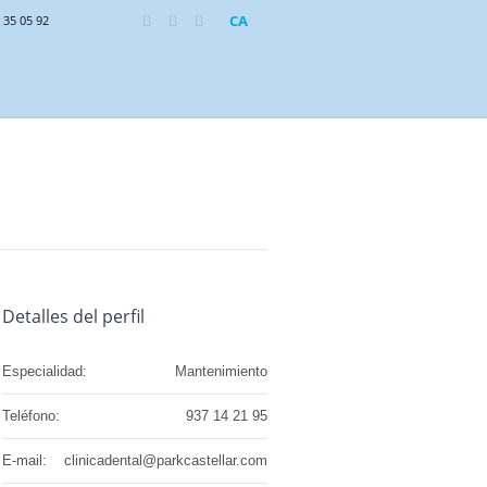
CA
 35 05 92
Detalles del perfil
Especialidad:
Mantenimiento
Teléfono:
937 14 21 95
E-mail:
clinicadental@parkcastellar.com