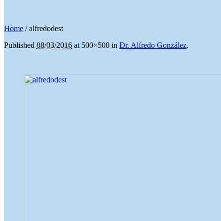
Home
/
alfredodest
Published
08/03/2016
at 500×500 in
Dr. Alfredo González
.