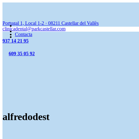
Portugal 1, Local 1-2
·
08211
Castellar del Vallès
clinicadental@parkcastellar.com
Contacta
937 14 21 95
609 35 05 92
alfredodest