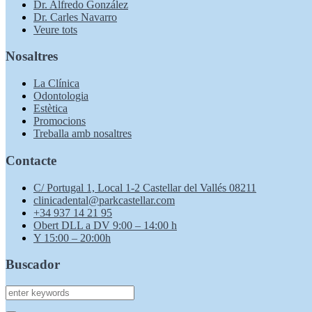
Dr. Alfredo González
Dr. Carles Navarro
Veure tots
Nosaltres
La Clínica
Odontologia
Estètica
Promocions
Treballa amb nosaltres
Contacte
C/ Portugal 1, Local 1-2 Castellar del Vallés 08211
clinicadental@parkcastellar.com
+34 937 14 21 95
Obert DLL a DV 9:00 – 14:00 h
Y 15:00 –
20:00h
Buscador