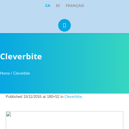
CA
ES
FRANÇAIS
Portugal 1, Local 1-2
·
08211
Castellar del Vallès
clinicadental@parkcastellar.com
937 14 21 95
609 35 05 92
Cleverbite
Home
/
Cleverbite
Cleverbite
Published
15/11/2016
at 180×52 in
.