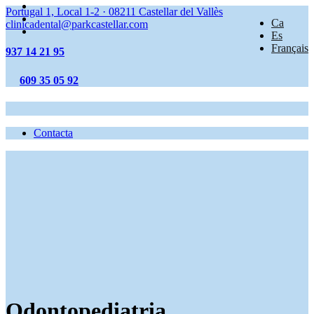
Portugal 1, Local 1-2
·
08211
Castellar del Vallès
Ca
clinicadental@parkcastellar.com
Es
Français
937 14 21 95
609 35 05 92
Contacta
Odontopediatria