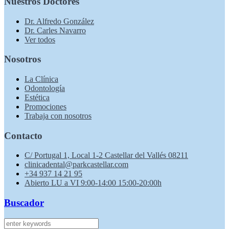
Nuestros Doctores
Dr. Alfredo González
Dr. Carles Navarro
Ver todos
Nosotros
La Clínica
Odontología
Estética
Promociones
Trabaja con nosotros
Contacto
C/ Portugal 1, Local 1-2 Castellar del Vallés 08211
clinicadental@parkcastellar.com
+34 937 14 21 95
Abierto LU a VI 9:00-14:00 15:00-20:00h
Buscador